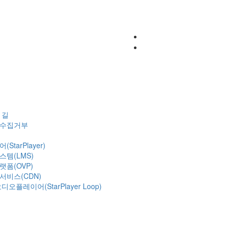
혁
 길
수집거부
StarPlayer)
템(LMS)
폼(OVP)
비스(CDN)
오플레이어(StarPlayer Loop)